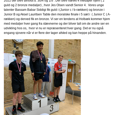
2022 der blev afholdt d. 30/4 og 1/5 . Der blev hævet 4 medajler hjem ( 2
guld og 2 bronze medaljer) , hvor Jes Olsen vandt Senior 4. Vores unge
talenter Bassam Babar Siddigi fik guld i (Junior c / b-rækken) og bronze i
Junior B og Aksel Lauritsen Tabte den moralske finale i 5 sæt i ( Junior C ( A-
rækken) og derved fik en bronze. Vi ser en tendens at Holbæk kommer hjem
med medaljer hver gang fra stævnerne og der bliver talt om de andre ser en
udvikling hos os, hvor vi nu er repræsenteret hver gang. Det er nu også
engang sjovere når vi er flere der tager afsted og kan heppe på hinanden.