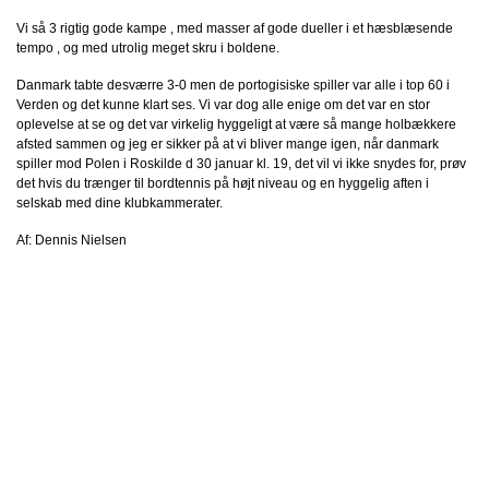
Vi så 3 rigtig gode kampe , med masser af gode dueller i et hæsblæsende
tempo , og med utrolig meget skru i boldene.
Danmark tabte desværre 3-0 men de portogisiske spiller var alle i top 60 i
Verden og det kunne klart ses. Vi var dog alle enige om det var en stor
oplevelse at se og det var virkelig hyggeligt at være så mange holbækkere
afsted sammen og jeg er sikker på at vi bliver mange igen, når danmark
spiller mod Polen i Roskilde d 30 januar kl. 19, det vil vi ikke snydes for, prøv
det hvis du trænger til bordtennis på højt niveau og en hyggelig aften i
selskab med dine klubkammerater.
Af: Dennis Nielsen