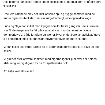
Alle pigerne har spillet nogen super flotte kampe. Ingen af dem er gået videre
til slut spil.
I mellem kampene blev der tid til at spille spil og hygge sammen med de
andre piger i klublokalet. Der var sørget for frugt juice og lækker kage.
Frida og Naja har spillet mod 2 piger, som for første gang var ude til stævne.
Her fik de meget ros for fair play samt at vise, hvordan man benyttede
dommertavle af både forældre og træner. Hvor er det bare fantastisk at “gøre
sig bemærket” med klubbens grundværdier over for andre klubber.
Vi kan takke alle vores træner for at lærer os gode værdier til at blive en god
spiller.
Vi glæder os til at være sammen med pigerne igen til juni hvor der holdes
afslutning for pigeligaen for de 11 sjællandske hold.
Af: Katja Wedell Nielsen