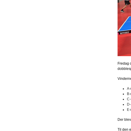
Fredag d
dobblesp
Vinderne
A-
B-
C-
D-
E-
Der blev 
Til den 