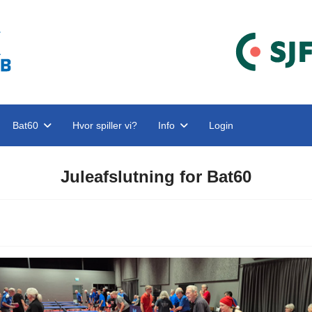
Bat60
Hvor spiller vi?
Info
Login
Juleafslutning for Bat60