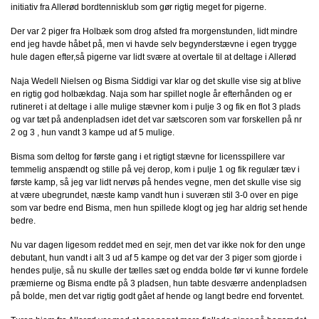
initiativ fra Allerød bordtennisklub som gør rigtig meget for pigerne.
Der var 2 piger fra Holbæk som drog afsted fra morgenstunden, lidt mindre
end jeg havde håbet på, men vi havde selv begynderstævne i egen trygge
hule dagen efter,så pigerne var lidt svære at overtale til at deltage i Allerød
Naja Wedell Nielsen og Bisma Siddigi var klar og det skulle vise sig at blive
en rigtig god holbækdag. Naja som har spillet nogle år efterhånden og er
rutineret i at deltage i alle mulige stævner kom i pulje 3 og fik en flot 3 plads
og var tæt på andenpladsen idet det var sætscoren som var forskellen på nr
2 og 3 , hun vandt 3 kampe ud af 5 mulige.
Bisma som deltog for første gang i et rigtigt stævne for licensspillere var
temmelig anspændt og stille på vej derop, kom i pulje 1 og fik regulær tæv i
første kamp, så jeg var lidt nervøs på hendes vegne, men det skulle vise sig
at være ubegrundet, næste kamp vandt hun i suveræn stil 3-0 over en pige
som var bedre end Bisma, men hun spillede klogt og jeg har aldrig set hende
bedre.
Nu var dagen ligesom reddet med en sejr, men det var ikke nok for den unge
debutant, hun vandt i alt 3 ud af 5 kampe og det var der 3 piger som gjorde i
hendes pulje, så nu skulle der tælles sæt og endda bolde før vi kunne fordele
præmierne og Bisma endte på 3 pladsen, hun tabte desværre andenpladsen
på bolde, men det var rigtig godt gået af hende og langt bedre end forventet.