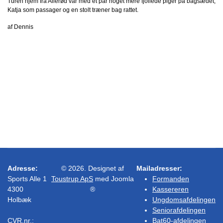
Turen hjem fra Allerød var med et par noget mere fjollede piger på bagsædet,
Katja som passager og en stolt træner bag rattet.
af Dennis
Adresse:
© 2026. Designet af
Mailadresser:
Sports Alle 1
Toustrup ApS
med Joomla
Formanden
4300
®
Kassereren
Holbæk
Ungdomsafdelingen
Seniorafdelingen
CVR.nr.:
Bat60-afdelingen