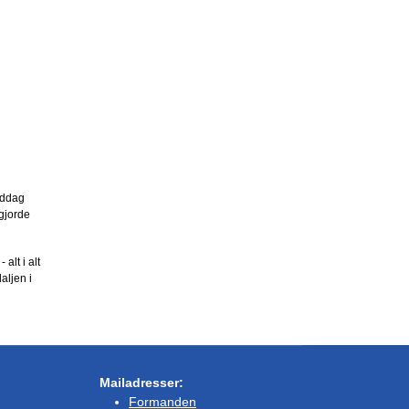
iddag
gjorde
alt i alt
aljen i
Mailadresser:
Formanden