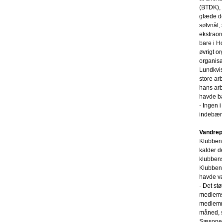
(BTDK), 
glæde d
sølvnål,
ekstraor
bare i H
øvrigt o
organisa
Lundkvi
store a
hans ar
havde bå
- Ingen 
indebære
Vandrepo
Klubbens
kalder d
klubben
Klubbens
havde væ
- Det st
medlemst
medlemme
måned, 
Sæsonen