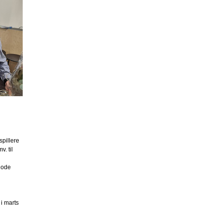
spillere
. til
iode
i marts