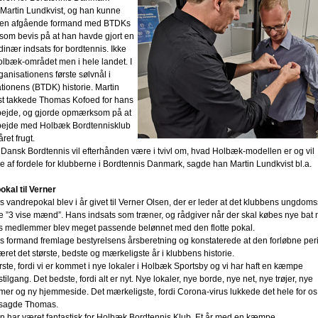
Martin Lundkvist, og han kunne
en afgående formand med BTDKs
 som bevis på at han havde gjort en
dinær indsats for bordtennis. Ikke
olbæk-området men i hele landet. I
rganisationens første sølvnål i
tionens (BTDK) historie. Martin
st takkede Thomas Kofoed for hans
rbejde, og gjorde opmærksom på at
bejde med Holbæk Bordtennisklub
ret frugt.
i Dansk Bordtennis vil efterhånden være i tvivl om, hvad Holbæk-modellen er og vil
 af fordele for klubberne i Bordtennis Danmark, sagde han Martin Lundkvist bl.a.
kal til Verner
 vandrepokal blev i år givet til Verner Olsen, der er leder at det klubbens ungdoms
e ”3 vise mænd”. Hans indsats som træner, og rådgiver når der skal købes nye bat mv
s medlemmer blev meget passende belønnet med den flotte pokal.
 formand fremlage bestyrelsens årsberetning og konstaterede at den forløbne per
ret det største, bedste og mærkeligste år i klubbens historie.
ørste, fordi vi er kommet i nye lokaler i Holbæk Sportsby og vi har haft en kæmpe
ilgang. Det bedste, fordi alt er nyt. Nye lokaler, nye borde, nye net, nye trøjer, nye
r og ny hjemmeside. Det mærkeligste, fordi Corona-virus lukkede det hele for os 
sagde Thomas.
 har været fantastisk for Holbæk Bordtennis Klub. Et år med en kæmpe