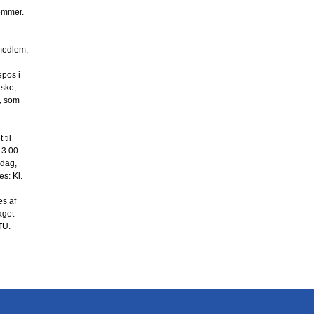
emmer.
smedlem,
epos i
 sko,
y, som
til
13.00
sdag,
s: Kl.
es af
aget
TU.