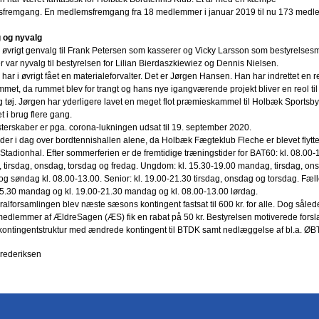
fremgang. En medlemsfremgang fra 18 medlemmer i januar 2019 til nu 173 medl
 og nyvalg
i øvrigt genvalg til Frank Petersen som kasserer og Vicky Larsson som bestyrelse
 var nyvalg til bestyrelsen for Lilian Bierdaszkiewiez og Dennis Nielsen.
har i øvrigt fået en materialeforvalter. Det er Jørgen Hansen. Han har indrettet en r
met, da rummet blev for trangt og hans nye igangværende projekt bliver en reol til
g tøj. Jørgen har yderligere lavet en meget flot præmieskammel til Holbæk Sportsb
t i brug flere gang.
erskaber er pga. corona-lukningen udsat til 19. september 2020.
er i dag over bordtennishallen alene, da Holbæk Fægteklub Fleche er blevet flyttet 
tadionhal. Efter sommerferien er de fremtidige træningstider for BAT60: kl. 08.00-
tirsdag, onsdag, torsdag og fredag. Ungdom: kl. 15.30-19.00 mandag, tirsdag, on
og søndag kl. 08.00-13.00. Senior: kl. 19.00-21.30 tirsdag, onsdag og torsdag. Fælle
5.30 mandag og kl. 19.00-21.30 mandag og kl. 08.00-13.00 lørdag.
alforsamlingen blev næste sæsons kontingent fastsat til 600 kr. for alle. Dog såled
dlemmer af ÆldreSagen (ÆS) fik en rabat på 50 kr. Bestyrelsen motiverede forsl
ontingentstruktur med ændrede kontingent til BTDK samt nedlæggelse af bl.a. ØB
Frederiksen