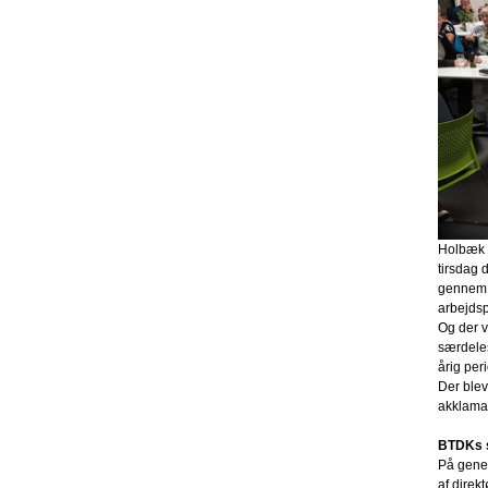
Holbæk B
tirsdag 
gennem e
arbejdsp
Og der v
særdeles
årig per
Der blev
akklamat
BTDKs s
På gene
af direk