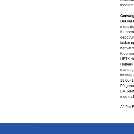
medlems
Genvalg
Der var 
mens der
Klubben 
depotrum
tasker o
har være
Klubmest
HBTK råd
Holbæk S
mandag, 
torsdag 
13.00- 1
På gener
BAT60-me
med ny k
Af: Per 