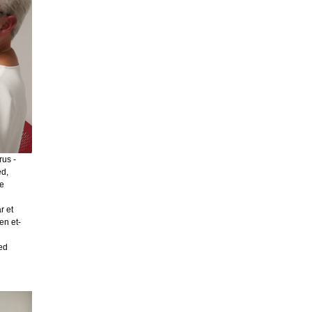
rus -
ed,
de
r et
en et-
ed