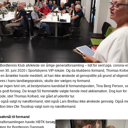
ordtennis Klub afviklede sin årlige generalforsamling – lidt for sent pga. corona-vi
den 30. juni 2020 i Sportsbyens VIP-lokale. Og da klubbens formand, Thomas Kofo
n årrække havde meddelt, at han ikke ønskede at genopstille på grund af stigen
res i hans tandlægepraksis, skulle der vælges ny formand.
ar ingen tvivl om, at bestyrelsens kandidat til formandsposten, Tina Berg Person, va
 godt forslag. De knapt 50 fremmødte valgte hende med akklamation. Dog kun for 
iode, idet Thomas Kofoed, var gået af udenfor tur.
 også valgt ny næstformand, idet også Lars Bretlau ikke ønskede genvalg. Også m
ion blev Ole Toustrup valgt som ny næstformand.
ølvnål til formand
ralforsamlingen havde HBTK besøg
tøren for Bordtennis Danmark